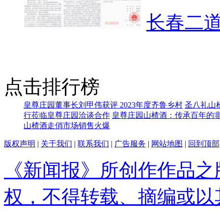
长春二
点击排行榜
皇尊庄园董事长刘甲伟获评 2023年度齐鲁乡村
圣八礼山
行莅临皇尊庄园洽谈合作
皇尊庄园山楂酒：传承百年的
山楂酒走俏市场销售火爆
版权声明
|
关于我们
|
联系我们
|
广告服务
|
网站地图
|
回到顶部
《新闻报》所创作作品之
权，不得转载、摘编或以