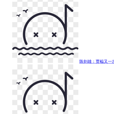
陈剑雄：贾榀又一