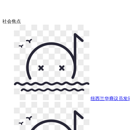
社会
焦点
纽西兰华裔议员发