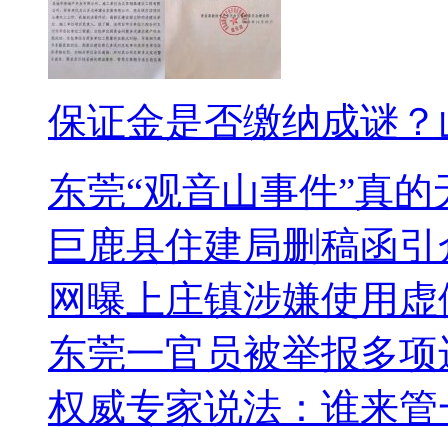
保证金是否缴纳成谜？
东莞“观音山事件”真
巨鹿县住建局删稿函引
网曝上庄镇涉嫌使用虚
东莞一官员被举报多项
权威专家说法：谁来管