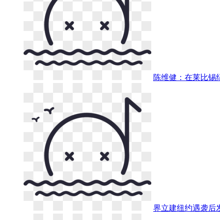
陈维健：在莱比锡
界立建纽约遇袭后