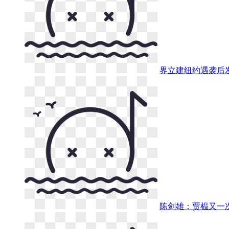
界立建纽约遇袭后
陈剑雄：贾榀又一