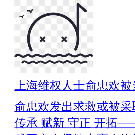
上海维权人士俞忠欢被
俞忠欢发出求救或被采
传承 赋新 守正 开拓