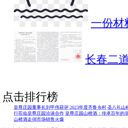
一份材
长春二
点击排行榜
皇尊庄园董事长刘甲伟获评 2023年度齐鲁乡村
圣八礼山
行莅临皇尊庄园洽谈合作
皇尊庄园山楂酒：传承百年的
山楂酒走俏市场销售火爆