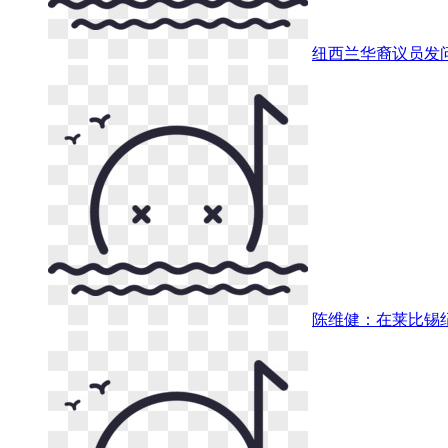
纽西兰华裔议员发
陈维健：在莱比锡