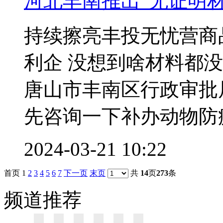
河北丰南推出“无证明材
持续擦亮丰投无忧营商
利企 没想到啥材料都
唐山市丰南区行政审批
先咨询一下补办动物防疫.
2024-03-21 10:22
首页
1
2
3
4
5
6
7
下一页
末页
共
14
页
273
条
频道
推荐