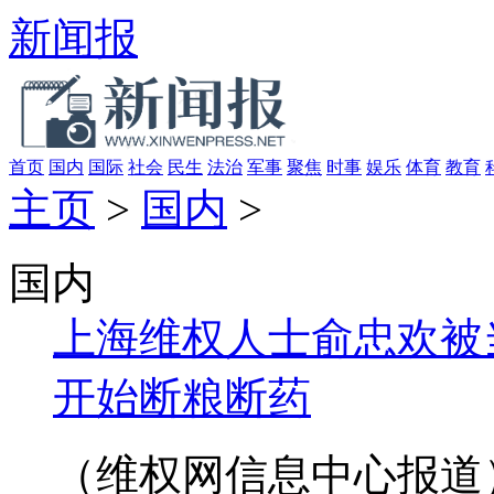
新闻报
首页
国内
国际
社会
民生
法治
军事
聚焦
时事
娱乐
体育
教育
主页
>
国内
>
国内
上海维权人士俞忠欢被
开始断粮断药
（维权网信息中心报道） 2