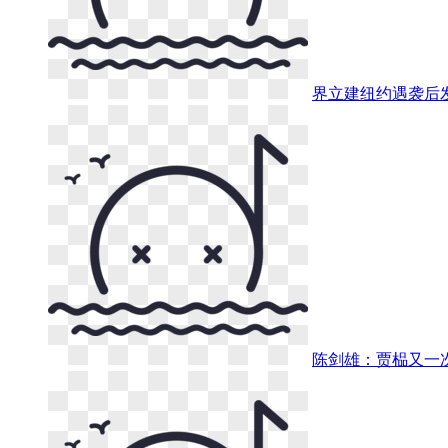
界立建纽约遇袭后
陈剑雄：贾榀又一