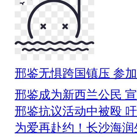
邢鉴无惧跨国镇压 参
邢鉴成为新西兰公民 
邢鉴抗议活动中被殴 
为爱再赴约！长沙海润