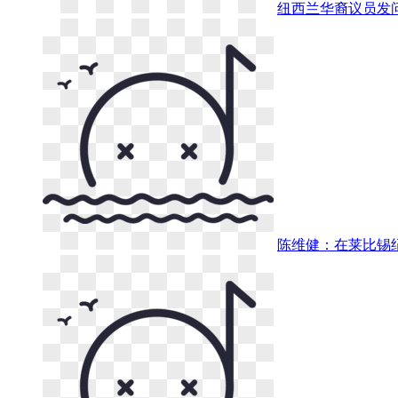
纽西兰华裔议员发
陈维健：在莱比锡