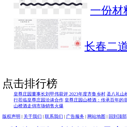
一份材
长春二
点击排行榜
皇尊庄园董事长刘甲伟获评 2023年度齐鲁乡村
圣八礼山
行莅临皇尊庄园洽谈合作
皇尊庄园山楂酒：传承百年的
山楂酒走俏市场销售火爆
版权声明
|
关于我们
|
联系我们
|
广告服务
|
网站地图
|
回到顶部