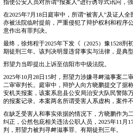
指使公安人员对所谓“报案人”进行诱导式讯问，
在2025年7月18日庭审中，所谓“被害人”及
亦被法院临时提前，严重侵犯了辩护权利和程序
意作出有罪判决。
最终，徐炜程于2025年下发《（2025）豫152
期徒刑三年。该判决明显违背事实与法律，是典
邢望力当即提出上诉至信阳市中级法院。
2025年10月28日15时，邢望力涉嫌寻衅滋事
二审审判长。庭审中，辩护人向方晓鹏提交了据称
安机关报案，该案系息县公安局治安大队民警陈
的报案记录。本案两名所谓受害人系虚构，案件
在缺乏受害人和事实依据的情况下，方晓鹏作为
纠正，公然包庇相关违法公职人员，2025年11月1
判，邢望力被判寻衅滋事罪、有期徒刑三年。