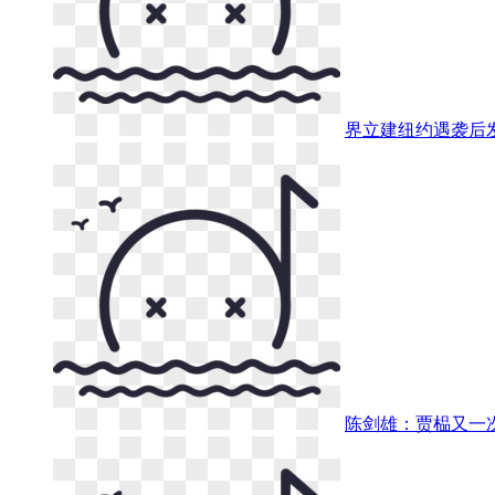
界立建纽约遇袭后
陈剑雄：贾榀又一