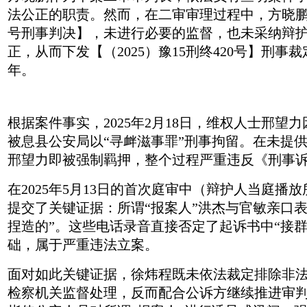
法公正的职责。然而，在二审审理过程中，方晓鹏包庇
号刑事判决】，未进行必要的监督，也未采纳辩
正，从而下发【（2025）豫15刑终420号】
年。
根据案件事实，2025年2月18日，维权人士邢
被息县公安局以“寻衅滋事罪”刑事拘留。在未提
邢望力即被强制羁押，整个过程严重违反《刑事
在2025年5月13日的首次庭审中（辩护人当庭
提交了关键证据：所谓“报案人”洪杰与官敏亲口
捏造的”。这些电话录音直接否定了起诉书中“接
础，属于严重违法立案。
面对如此关键证据，徐炜程既未依法裁定排除非
检察机关监督处理，反而配合公诉方继续推进审判