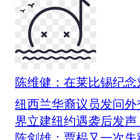
陈维健：在莱比锡纪念
纽西兰华裔议员发问外
界立建纽约遇袭后发声
陈剑雄：贾榀又一次失