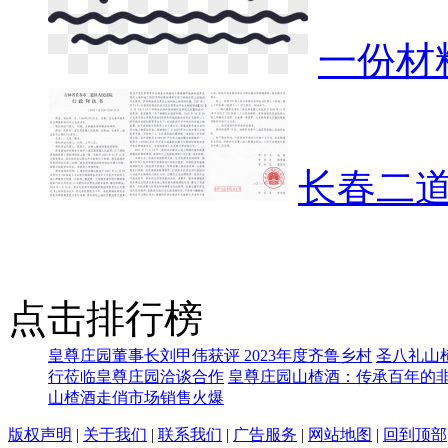
一份材
长春二
点击排行榜
皇尊庄园董事长刘甲伟获评 2023年度齐鲁乡村
圣八礼山
行莅临皇尊庄园洽谈合作
皇尊庄园山楂酒：传承百年的
山楂酒走俏市场销售火爆
版权声明
|
关于我们
|
联系我们
|
广告服务
|
网站地图
|
回到顶部