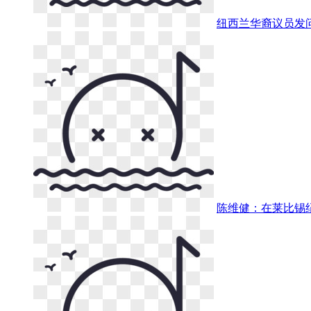
纽西兰华裔议员发
陈维健：在莱比锡