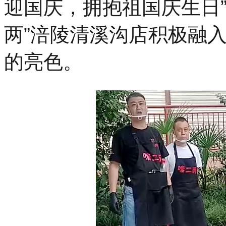
迎国庆，拥抱祖国庆生日
两”涪陵清溪沟店积极融
的亮色。