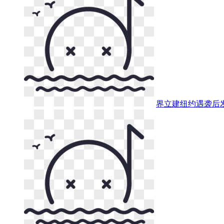
界立建纽约遇袭后