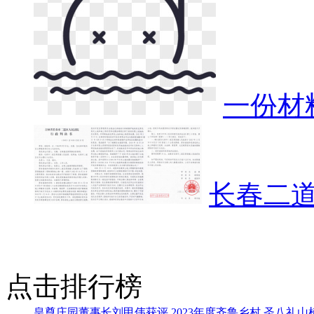
一份材
长春二
点击排行榜
皇尊庄园董事长刘甲伟获评 2023年度齐鲁乡村
圣八礼山