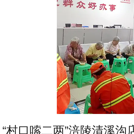
“村口嗦二两”涪陵清溪