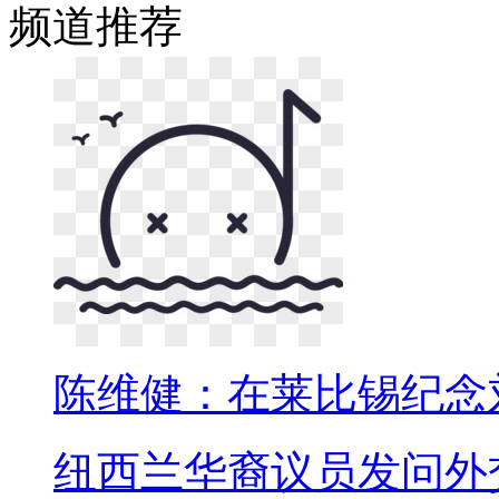
频道
推荐
陈维健：在莱比锡纪念
纽西兰华裔议员发问外