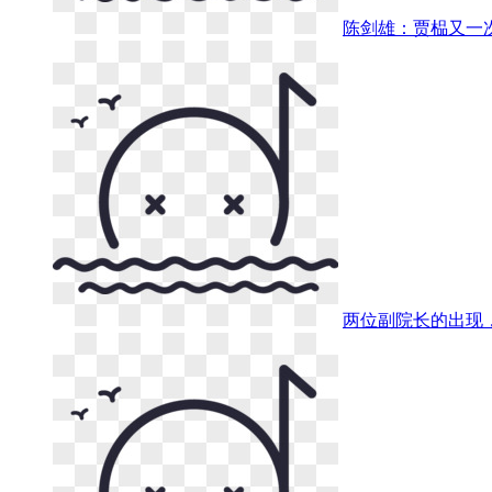
陈剑雄：贾榀又一
两位副院长的出现