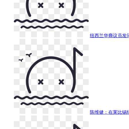
纽西兰华裔议员发
陈维健：在莱比锡